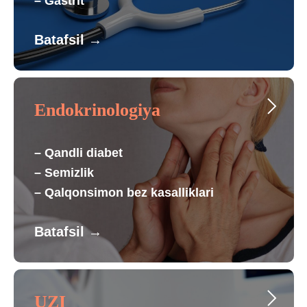
– Gastrit
Batafsil
→
Endokrinologiya
– Qandli diabet
– Semizlik
– Qalqonsimon bez kasalliklari
Batafsil
→
UZI