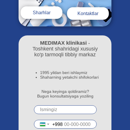
Sharhlar
Kontaktlar
MEDIMAX klinikasi
-
Toshkent shahridagi xususiy
ko'p tarmoqli tibbiy markaz
1995 yildan beri ishlaymiz
Shaharning yetakchi shifokorlari
Nega keyinga qoldiramiz?
Bugun konsultatsiyaga yoziling
+998