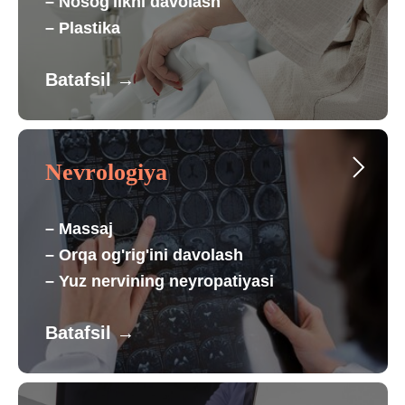
– Nosog'likni davolash
– Plastika
Batafsil
→
Nevrologiya
– Massaj
– Orqa og'rig'ini davolash
– Yuz nervining neyropatiyasi
Batafsil
→