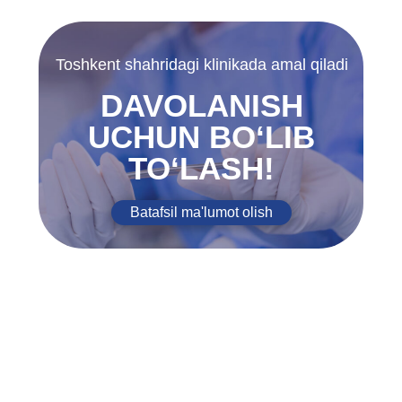
Toshkent shahridagi klinikada amal qiladi
DAVOLANISH
UCHUN BO‘LIB
TO‘LASH!
Batafsil ma'lumot olish