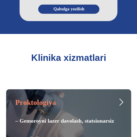
Qabulga yozilish
Klinika xizmatlari
Proktologiya
– Gemoroyni lazer davolash, statsionarsiz