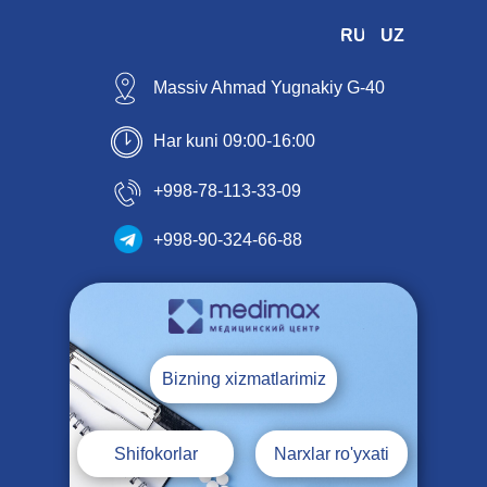
RU
UZ
Massiv Ahmad Yugnakiy G-40
Har kuni 09:00-16:00
+998-78-113-33-09
+998-90-324-66-88
Bizning xizmatlarimiz
Shifokorlar
Narxlar ro'yxati