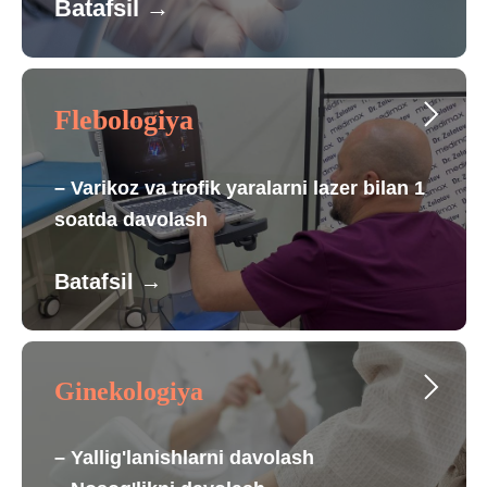
Batafsil
→
Flebologiya
– Varikoz va trofik yaralarni lazer bilan 1
soatda davolash
Batafsil
→
Ginekologiya
– Yallig'lanishlarni davolash