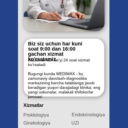
Biz siz uchun har kuni
soat 9:00 dan 16:00
gachan xizmat
ko'rsatamiz.
Stasionar kun bo'yi 24 soat xizmat
ko'rsatadi.
Bugungi kunda MEDIMAX - bu
zamonaviy davolash-diagnostika
markazining barcha talablariga javob
beradigan yuqori darajadagi klinika: eng
yangi uskunalar, malakali shifokorlar
jamoasi.
Xizmatlar
Endokrinologiya
Proktologiya
Ginekologiya
UZI