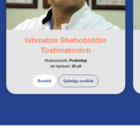
Ishmatov Shahobiddin
Toshmatovich
Mutaxassislik:
Proktolog
Ish tajribasi:
30 yil
Batafsil
Qabulga yozilish