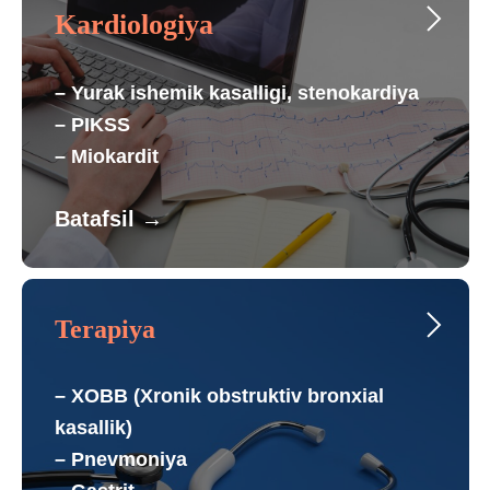
Kardiologiya
– Yurak ishemik kasalligi, stenokardiya
– PIKSS
– Miokardit
Batafsil
→
Terapiya
– XOBB (Xronik obstruktiv bronxial
kasallik)
– Pnevmoniya