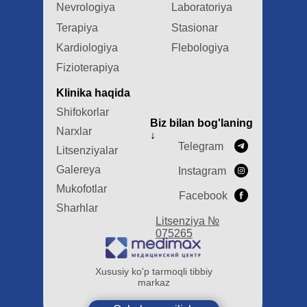
Nevrologiya
Laboratoriya
Terapiya
Stasionar
Kardiologiya
Flebologiya
Fizioterapiya
Klinika haqida
Shifokorlar
Biz bilan bog'laning
Narxlar
↓
Telegram
Litsenziyalar
Galereya
Instagram
Mukofotlar
Facebook
Sharhlar
Litsenziya №
075265
Xususiy ko'p tarmoqli tibbiy
markaz